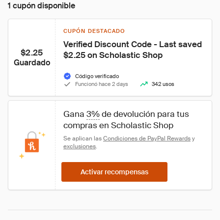
1 cupón disponible
CUPÓN DESTACADO
Verified Discount Code - Last saved 
$2.25
$2.25 on Scholastic Shop
Guardado
Código verificado
Funcionó hace 2 days
342 usos
Gana 
3%
 de devolución para tus 
compras en Scholastic Shop
Se aplican las 
Condiciones de PayPal Rewards
 y 
exclusiones
.
Activar recompensas