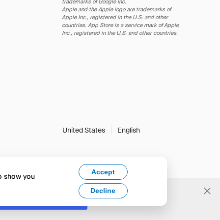
trademarks of Google Inc.
Apple and the Apple logo are trademarks of
Apple Inc., registered in the U.S. and other
countries. App Store is a service mark of Apple
Inc., registered in the U.S. and other countries.
United States
English
Accept
to show you
Decline
Yes, change to English