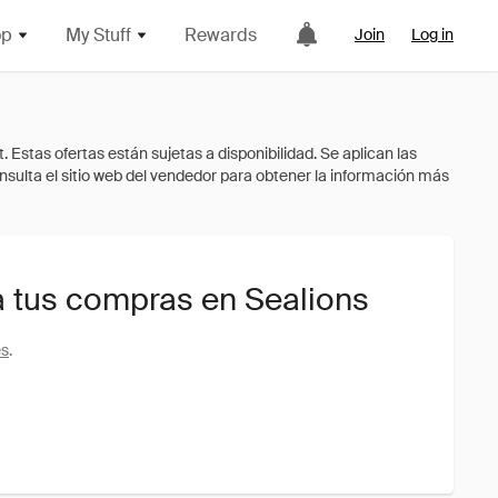
op
My Stuff
Rewards
Join
Log in
 tus compras en Sealions
es
.