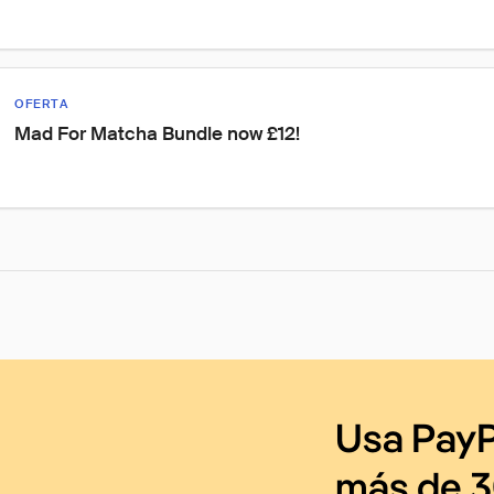
OFERTA
Mad For Matcha Bundle now £12!
Usa PayP
más de 3