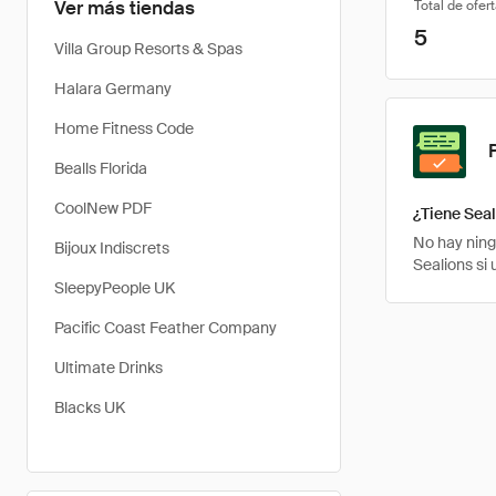
Ver más tiendas
Total de ofer
5
Villa Group Resorts & Spas
Halara Germany
Home Fitness Code
Bealls Florida
CoolNew PDF
¿Tiene Sea
No hay ning
Bijoux Indiscrets
Sealions si
SleepyPeople UK
Pacific Coast Feather Company
Ultimate Drinks
Blacks UK