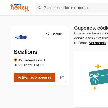
Cupones, códig
Seguir
Ver menos
Sealions
|
4% de devolución
HEALTH & WELLNESS
Activar recompensas