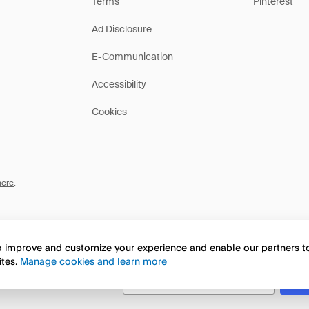
Terms
Pinterest
Ad Disclosure
E-Communication
Accessibility
Cookies
here
.
to improve and customize your experience and enable our partners 
ites.
Manage cookies and learn more
this page in English?
No, seguir navegando