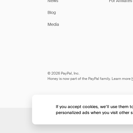
News
For Affiliates
Blog
Media
© 2026 PayPal, Inc.
Honey is now part of the PayPal family. Learn more
If you accept cookies, we’ll use them 
personalized ads when you visit other s
Would you like to view 