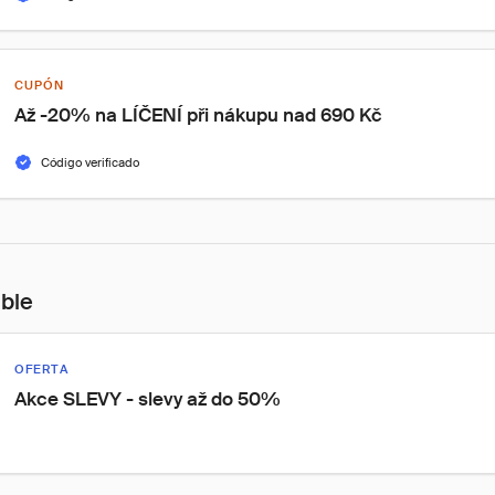
CUPÓN
Až -20% na LÍČENÍ při nákupu nad 690 Kč
Código verificado
ible
OFERTA
Akce SLEVY - slevy až do 50%