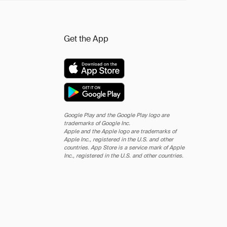
Get the App
Google Play and the Google Play logo are
trademarks of Google Inc.
Apple and the Apple logo are trademarks of
Apple Inc., registered in the U.S. and other
countries. App Store is a service mark of Apple
Inc., registered in the U.S. and other countries.