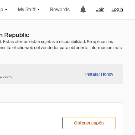
op
My Stuff
Rewards
Join
Log in
h Republic
Instalar Honey
u carro.
Obtener cupón