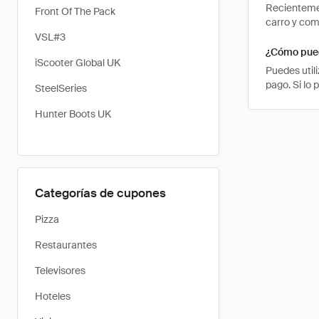
Recientemen
Front Of The Pack
carro y com
VSL#3
¿Cómo pued
iScooter Global UK
Puedes util
pago. Si lo
SteelSeries
Hunter Boots UK
Categorías de cupones
Pizza
Restaurantes
Televisores
Hoteles