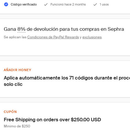
Código verificado
Funcionó hace 2 months
1 usos
Gana 
8%
 de devolución para tus compras en Sephra
Se aplican las 
Condiciones de PayPal Rewards
 y 
exclusiones
.
AÑADIR HONEY
Aplica automáticamente los 71 códigos durante el pro
solo clic
CUPÓN
Free Shipping on orders over $250.00 USD
Mínimo de $250