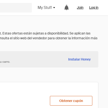
My Stuff
Join
Log in
Instalar Honey
u carro.
Obtener cupón