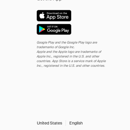
Google Play and the Google Play logo are
trademarks of Google Inc.
Apple and the Apple logo are trademarks of
Apple Inc., registered in the U.S. and other
countries. App Store is a service mark of Apple
Inc., registered in the U.S. and other countries.
United States
English