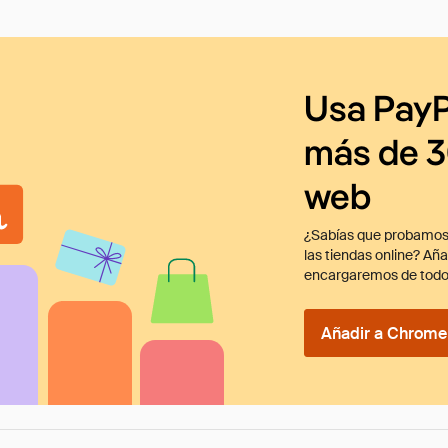
Usa PayP
más de 3
web
¿Sabías que probamos
las tiendas online? Añ
encargaremos de todo
Añadir a Chrome 