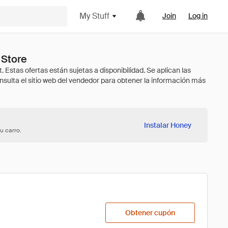
My Stuff
Join
Log in
 Store
Instalar Honey
u carro.
Obtener cupón