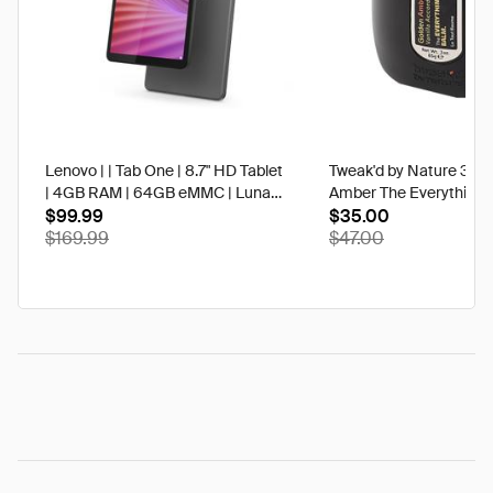
Lenovo | | Tab One | 8.7" HD Tablet
Tweak'd by Nature 3 oz
| 4GB RAM | 64GB eMMC | Luna
Amber The Everything 
Grey | Best Buy
$99.99
$35.00
$169.99
$47.00