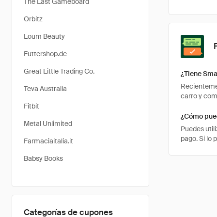
The Last Gameboard
Orbitz
Loum Beauty
Futtershop.de
Great Little Trading Co.
¿Tiene Sma
Recientemen
Teva Australia
carro y com
Fitbit
¿Cómo pued
Metal Unlimited
Puedes util
pago. Si lo
Farmaciaitalia.it
Babsy Books
Categorías de cupones