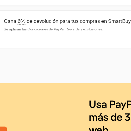
Gana 
6%
 de devolución para tus compras en SmartB
Se aplican las 
Condiciones de PayPal Rewards
 y 
exclusiones
.
Usa PayP
más de 3
web