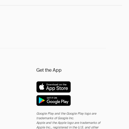
Get the App
Google Play and the Google Play logo are
trademarks of Google Inc.
Apple and the Apple logo are trademarks of
Apple Inc., registered in the U.S. and other