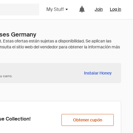
My Stuff
Join
Log in
sses Germany
Instalar Honey
u carro.
ue Collection!
Obtener cupón