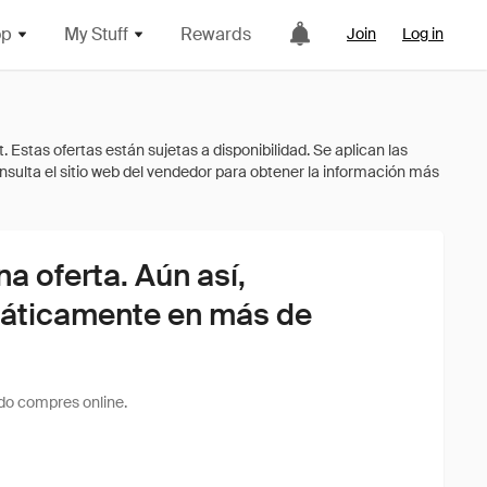
op
My Stuff
Rewards
Join
Log in
 oferta. Aún así,
áticamente en más de
do compres online.