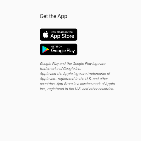
Get the App
Google Play and the Google Play logo are
trademarks of Google Inc.
Apple and the Apple logo are trademarks of
Apple Inc., registered in the U.S. and other
countries. App Store is a service mark of Apple
Inc., registered in the U.S. and other countries.