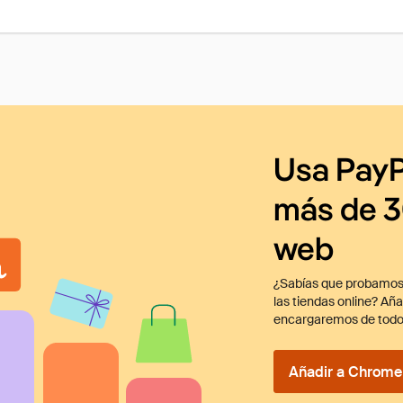
Usa PayP
más de 3
web
¿Sabías que probamos
las tiendas online? Añ
encargaremos de todo
Añadir a Chrome 