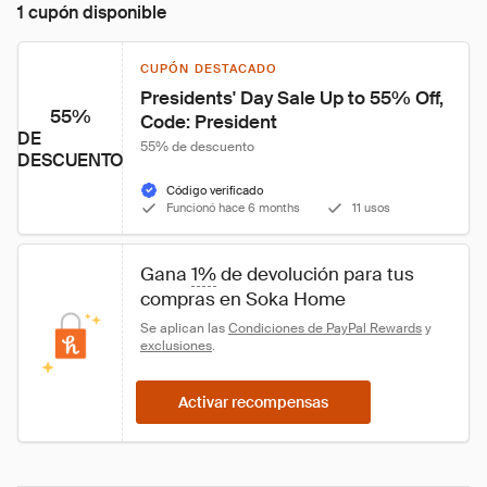
1 cupón disponible
CUPÓN DESTACADO
Presidents' Day Sale Up to 55% Off, 
55%
Code: President
DE
55% de descuento
DESCUENTO
Código verificado
Funcionó hace 6 months
11 usos
Gana 
1%
 de devolución para tus 
compras en Soka Home
Se aplican las 
Condiciones de PayPal Rewards
 y 
exclusiones
.
Activar recompensas