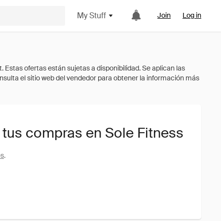
My Stuff
Join
Log in
 tus compras en Sole Fitness
es
.