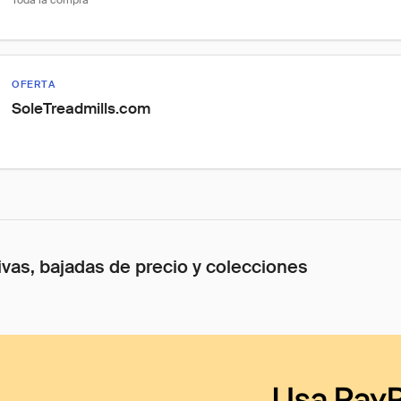
Toda la compra
OFERTA
SoleTreadmills.com
ivas, bajadas de precio y colecciones
Usa PayP