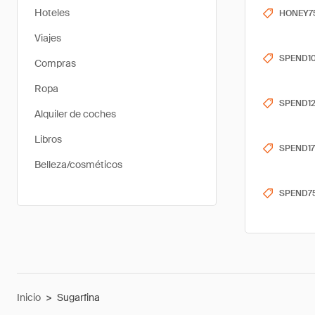
Hoteles
HONEY7
Viajes
SPEND1
Compras
Ropa
SPEND1
Alquiler de coches
Libros
SPEND17
Belleza/cosméticos
SPEND7
Inicio
>
Sugarfina