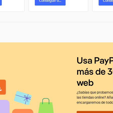
ta
Conseguir oferta
Conse
Usa PayP
más de 3
web
¿Sabías que probamos
las tiendas online? Añ
encargaremos de todo