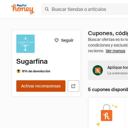
Cupones, códig
Seguir
Ver menos
Sugarfina
Aplique tod
8% de devolución
La extensión
Activar recompensas
5 cupones disponi