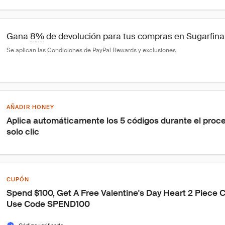
Gana 
8%
 de devolución para tus compras en Sugarfina
Se aplican las 
Condiciones de PayPal Rewards
 y 
exclusiones
.
AÑADIR HONEY
Aplica automáticamente los 5 códigos durante el proc
solo clic
CUPÓN
Spend $100, Get A Free Valentine's Day Heart 2 Piece 
Use Code SPEND100