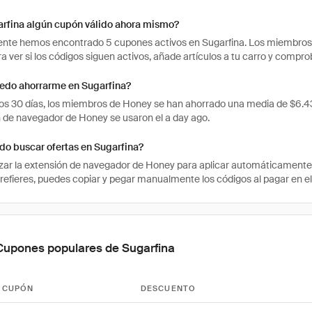
arfina algún cupón válido ahora mismo?
te hemos encontrado 5 cupones activos en Sugarfina. Los miembros h
ra ver si los códigos siguen activos, añade artículos a tu carro y comp
edo ahorrarme en Sugarfina?
mos 30 días, los miembros de Honey se han ahorrado una media de $6.4
n de navegador de Honey se usaron el a day ago.
o buscar ofertas en Sugarfina?
izar la extensión de navegador de Honey para aplicar automáticament
prefieres, puedes copiar y pegar manualmente los códigos al pagar en el 
Cupones populares de Sugarfina
 CUPÓN
DESCUENTO