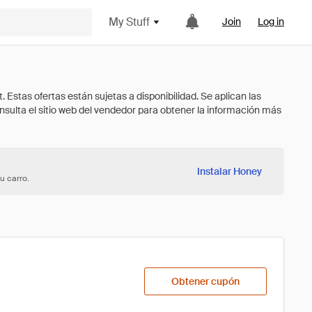
My Stuff
Join
Log in
Instalar Honey
u carro.
Obtener cupón