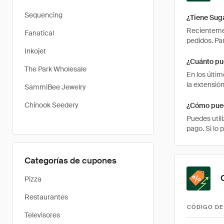
Sequencing
¿Tiene Sug
Recientemen
Fanatical
pedidos. Pa
Inkojet
¿Cuánto pu
The Park Wholesale
En los últi
la extensió
SammiBee Jewelry
Chinook Seedery
¿Cómo pued
Puedes util
pago. Si lo 
Categorías de cupones
Pizza
Restaurantes
CÓDIGO DE
Televisores