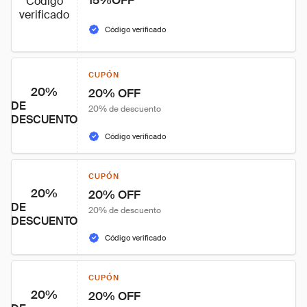
15%OFF
Código
verificado
Código verificado
CUPÓN
20%
20% OFF
DE
20% de descuento
DESCUENTO
Código verificado
CUPÓN
20%
20% OFF
DE
20% de descuento
DESCUENTO
Código verificado
CUPÓN
20%
20% OFF