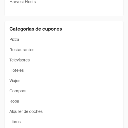
Harvest Hosts
Categorías de cupones
Pizza
Restaurantes
Televisores
Hoteles
Viajes
Compras
Ropa
Alquiler de coches
Libros