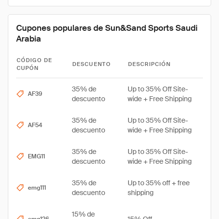
Cupones populares de Sun&Sand Sports Saudi
Arabia
CÓDIGO DE
DESCUENTO
DESCRIPCIÓN
CUPÓN
35% de
Up to 35% Off Site-
AF39
descuento
wide + Free Shipping
35% de
Up to 35% Off Site-
AF54
descuento
wide + Free Shipping
35% de
Up to 35% Off Site-
EMG11
descuento
wide + Free Shipping
35% de
Up to 35% off + free
emg111
descuento
shipping
15% de