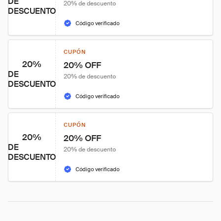
DE
20% de descuento
DESCUENTO
Código verificado
CUPÓN
20%
20% OFF
DE
20% de descuento
DESCUENTO
Código verificado
CUPÓN
20%
20% OFF
DE
20% de descuento
DESCUENTO
Código verificado