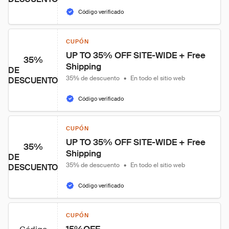
Código verificado
CUPÓN
UP TO 35% OFF SITE-WIDE + Free 
35%
Shipping
DE
35% de descuento
•
En todo el sitio web
DESCUENTO
Código verificado
CUPÓN
UP TO 35% OFF SITE-WIDE + Free 
35%
Shipping
DE
35% de descuento
•
En todo el sitio web
DESCUENTO
Código verificado
CUPÓN