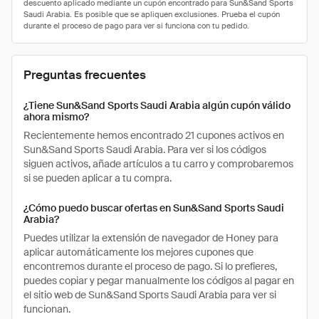
Preguntas frecuentes
¿Tiene Sun&Sand Sports Saudi Arabia algún cupón válido
ahora mismo?
Recientemente hemos encontrado 21 cupones activos en
Sun&Sand Sports Saudi Arabia. Para ver si los códigos
siguen activos, añade artículos a tu carro y comprobaremos
si se pueden aplicar a tu compra.
¿Cómo puedo buscar ofertas en Sun&Sand Sports Saudi
Arabia?
Puedes utilizar la extensión de navegador de Honey para
aplicar automáticamente los mejores cupones que
encontremos durante el proceso de pago. Si lo prefieres,
puedes copiar y pegar manualmente los códigos al pagar en
el sitio web de Sun&Sand Sports Saudi Arabia para ver si
funcionan.