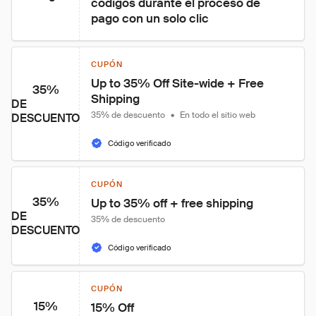
códigos durante el proceso de 
pago con un solo clic
CUPÓN
Up to 35% Off Site-wide + Free 
35%
Shipping
DE
35% de descuento
•
En todo el sitio web
DESCUENTO
Código verificado
CUPÓN
35%
Up to 35% off + free shipping
DE
35% de descuento
DESCUENTO
Código verificado
CUPÓN
15%
15% Off