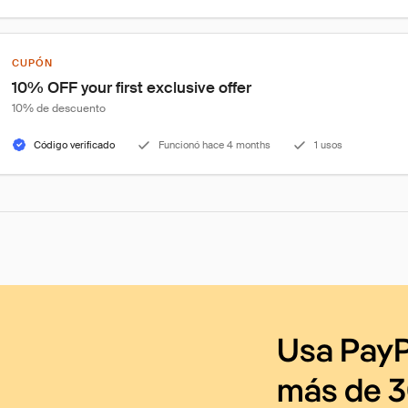
CUPÓN
10% OFF your first exclusive offer
10% de descuento
Código verificado
Funcionó hace 4 months
1 usos
Usa PayP
más de 3