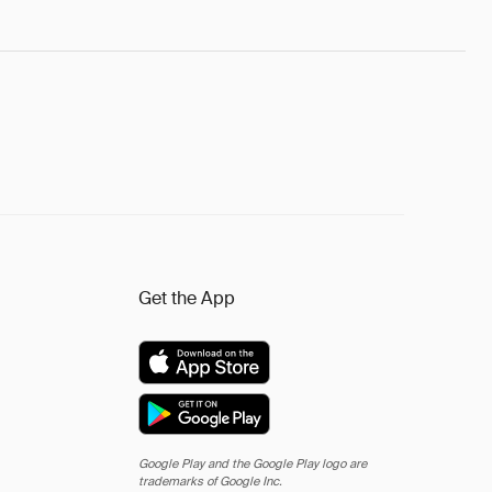
Get the App
Google Play and the Google Play logo are
trademarks of Google Inc.