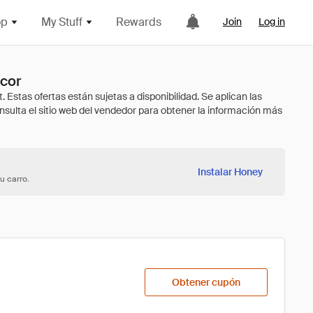
op
My Stuff
Rewards
Join
Log in
cor
Instalar Honey
u carro.
Obtener cupón