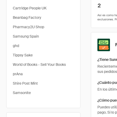
2
Cartridge People UK
Beanbag Factory
Pharmacy2U Shop
Samsung Spain
ghd
Tippsy Sake
¿Tiene Sun
World of Books - Sell Your Books
Recientemen
sus pedidos
prAna
¿Cuánto pu
Shire Post Mint
En los últi
Samsonite
¿Cómo pued
Puedes util
pago. Si lo