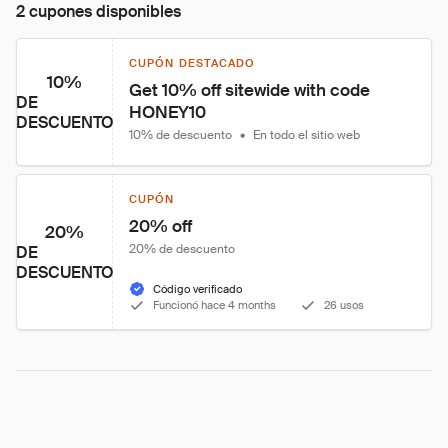
2 cupones disponibles
CUPÓN DESTACADO
10%
Get 10% off sitewide with code 
DE
HONEY10
DESCUENTO
10% de descuento
•
En todo el sitio web
CUPÓN
20% off
20%
20% de descuento
DE
DESCUENTO
Código verificado
Funcionó hace 4 months
26 usos