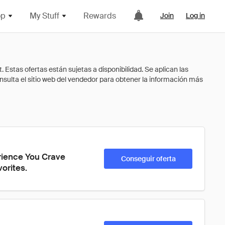
op
My Stuff
Rewards
Join
Log in
ience You Crave 
Conseguir oferta
orites.