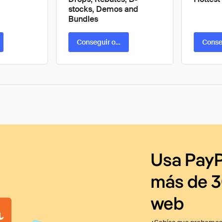
stocks, Demos and
Bundles
ta
Conseguir oferta
Conse
Usa PayP
más de 3
web