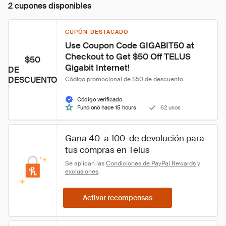
2 cupones disponibles
CUPÓN DESTACADO
Use Coupon Code GIGABIT50 at 
Checkout to Get $50 Off TELUS 
$50
Gigabit Internet!
DE
DESCUENTO
Código promocional de $50 de descuento
Código verificado
Funcionó hace 15 hours
62 usos
Gana 
40  a 100 
 de devolución para 
tus compras en Telus 
Se aplican las 
Condiciones de PayPal Rewards
 y 
exclusiones
.
Activar recompensas