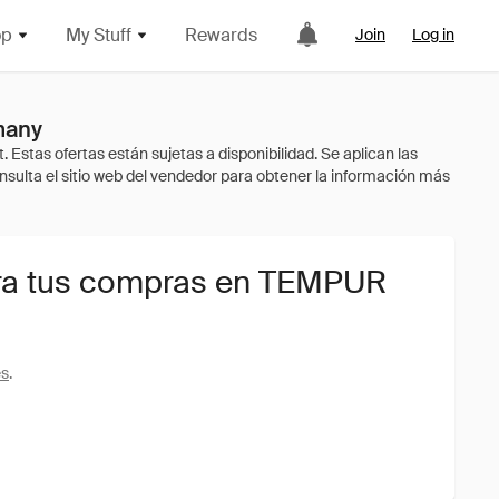
op
My Stuff
Rewards
Join
Log in
many
ra tus compras en TEMPUR
es
.