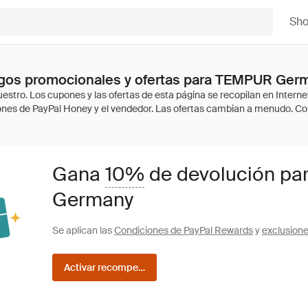
Sh
gos promocionales y ofertas para TEMPUR Ger
Gana
10%
de devolución pa
Germany
Se aplican las
Condiciones de PayPal Rewards
y
exclusion
Activar recompensas