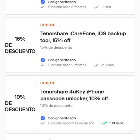
Código verificado
Funcionó hace 8 months
1 usos
CUPÓN
Tenorshare iCareFone, iOS backup 
15%
tool, 15% off
DE
15% de descuento
DESCUENTO
Código verificado
Funcionó hace 9 months
35 usos
CUPÓN
Tenorshare 4uKey, iPhone 
10%
passcode unlocker, 10% off
DE
10% de descuento
DESCUENTO
Código verificado
Funcionó hace más de un año
108 usos