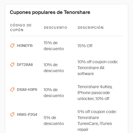
Cupones populares de Tenorshare
CÓDIGO DE
DESCUENTO
DESCRIPCIÓN
CUPÓN
15% de
15% Off
HONEY15
descuento
10% off coupon code:
10% de
DFT28A8
Tenorshare All
descuento
software
Tenorshare 4uKey,
10% de
DXA9-H3P6
iPhone passcode
descuento
unlocker, 10% off
5% off coupon code:
H68S-P2G4
5% de
Tenorshare
descuento
TunesCare, iTunes
repair