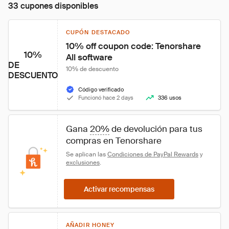
33 cupones disponibles
CUPÓN DESTACADO
10% off coupon code: Tenorshare 
10%
All software
DE
10% de descuento
DESCUENTO
Código verificado
Funcionó hace 2 days
336 usos
Gana 
20%
 de devolución para tus 
compras en Tenorshare
Se aplican las 
Condiciones de PayPal Rewards
 y 
exclusiones
.
Activar recompensas
AÑADIR HONEY