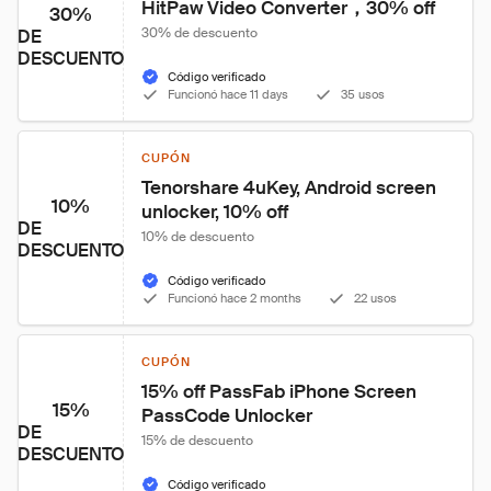
HitPaw Video Converter，30% off
30%
30% de descuento
DE
DESCUENTO
Código verificado
Funcionó hace 11 days
35 usos
CUPÓN
Tenorshare 4uKey, Android screen 
10%
unlocker, 10% off
DE
10% de descuento
DESCUENTO
Código verificado
Funcionó hace 2 months
22 usos
CUPÓN
15% off PassFab iPhone Screen 
15%
PassCode Unlocker
DE
15% de descuento
DESCUENTO
Código verificado