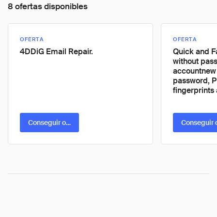
8 ofertas disponibles
OFERTA
OFERTA
4DDiG Email Repair.
Quick and F
without pas
accountnew
password, PI
fingerprints
Conseguir oferta
Conseguir 