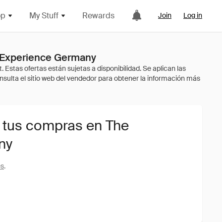
op
My Stuff
Rewards
Join
Log in
a Experience Germany
 tus compras en The
ny
es
.