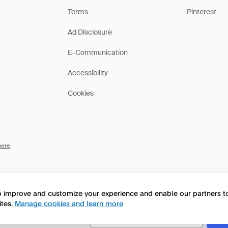
Terms
Pinterest
Ad Disclosure
E-Communication
Accessibility
Cookies
here
.
to improve and customize your experience and enable our partners 
ites.
Manage cookies and learn more
this page in English?
No, seguir navegando