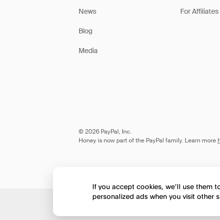
News
For Affiliates
Blog
Media
© 2026 PayPal, Inc.
Honey is now part of the PayPal family. Learn more
If you accept cookies, we’ll use them 
personalized ads when you visit other s
Would you like to view 