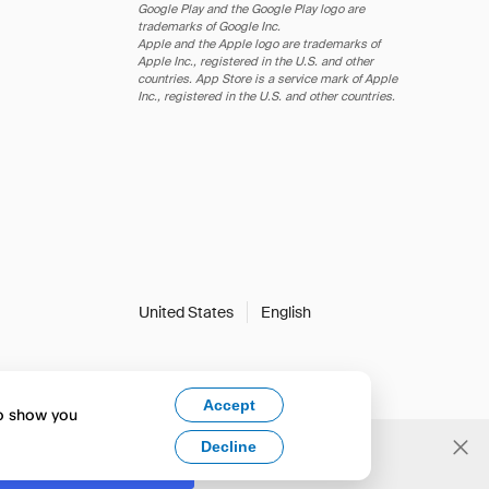
Google Play and the Google Play logo are
trademarks of Google Inc.
Apple and the Apple logo are trademarks of
Apple Inc., registered in the U.S. and other
countries. App Store is a service mark of Apple
Inc., registered in the U.S. and other countries.
United States
English
Accept
to show you
Decline
Yes, change to English