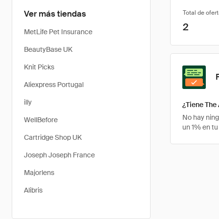
Ver más tiendas
Total de ofer
2
MetLife Pet Insurance
BeautyBase UK
Knit Picks
Aliexpress Portugal
illy
¿Tiene The
No hay ning
WellBefore
un 1% en tu
Cartridge Shop UK
Joseph Joseph France
Majorlens
Alibris