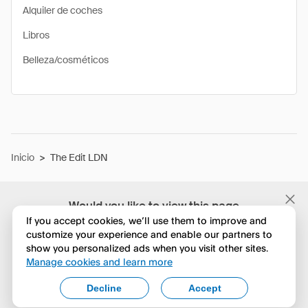
Alquiler de coches
Libros
Belleza/cosméticos
Inicio
>
The Edit LDN
Would you like to view this page
in English?
If you accept cookies, we’ll use them to improve and
customize your experience and enable our partners to
show you personalized ads when you visit other sites.
No, seguir navegando
Manage cookies and learn more
Yes, change to English
Decline
Accept