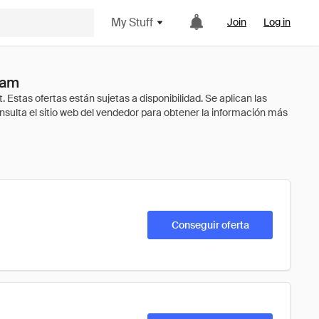
My Stuff
Join
Log in
ram
Conseguir oferta