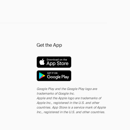
Get the App
Google Play and the Google Play logo are
trademarks of Google Inc.
Apple and the Apple logo are trademarks of
Apple Inc., registered in the U.S. and other
countries. App Store is a service mark of Apple
Inc., registered in the U.S. and other countries.