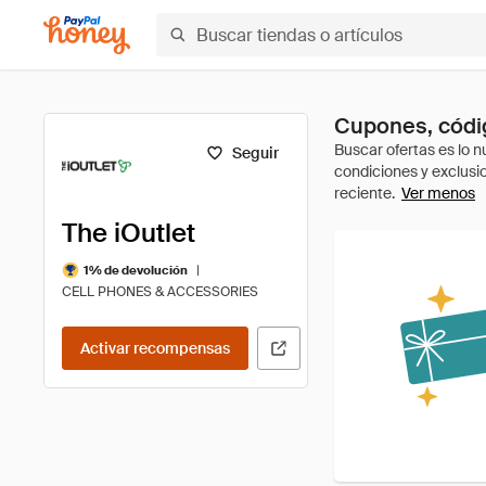
Cupones, códig
Seguir
Ver menos
The iOutlet
|
1% de devolución
CELL PHONES & ACCESSORIES
Activar recompensas