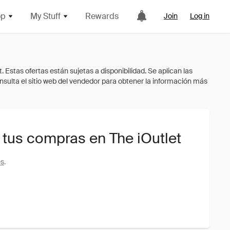
op
My Stuff
Rewards
Join
Log in
 tus compras en The iOutlet
es
.