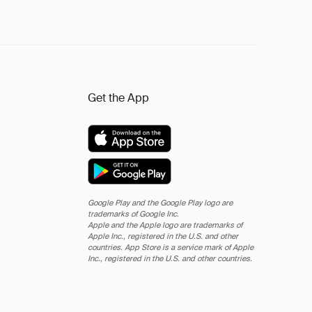
Get the App
Google Play and the Google Play logo are
trademarks of Google Inc.
Apple and the Apple logo are trademarks of
Apple Inc., registered in the U.S. and other
countries. App Store is a service mark of Apple
Inc., registered in the U.S. and other countries.