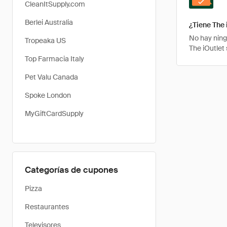
CleanItSupply.com
Berlei Australia
¿Tiene The 
No hay ning
Tropeaka US
The iOutlet
Top Farmacia Italy
Pet Valu Canada
Spoke London
MyGiftCardSupply
Categorías de cupones
Pizza
Restaurantes
Televisores