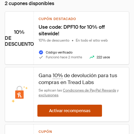
2 cupones disponibles
CUPÓN DESTACADO
Use code: DPF10 for 10% off 
10%
sitewide!
DE
10% de descuento
•
En todo el sitio web
DESCUENTO
Código verificado
Funcionó hace 2 months
222 usos
Gana 
10%
 de devolución para tus 
compras en Tread Labs
Se aplican las 
Condiciones de PayPal Rewards
 y 
exclusiones
.
Activar recompensas
CUPÓN