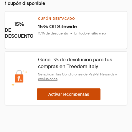
1 cupón disponible
CUPÓN DESTACADO
15%
15% Off Sitewide
DE
15% de descuento
•
En todo el sitio web
DESCUENTO
Gana 
1%
 de devolución para tus 
compras en Treedom Italy
Se aplican las 
Condiciones de PayPal Rewards
 y 
exclusiones
.
Activar recompensas