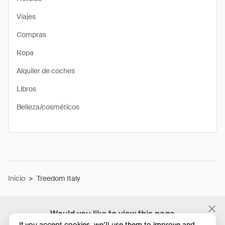
Viajes
Compras
Ropa
Alquiler de coches
Libros
Belleza/cosméticos
Inicio
>
Treedom Italy
Would you like to view this page
in English?
If you accept cookies, we’ll use them to improve and