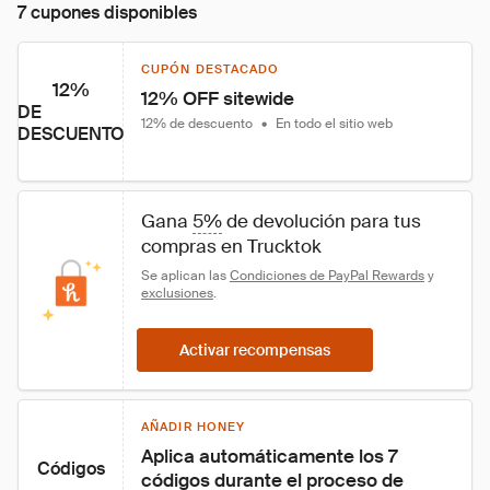
7 cupones disponibles
CUPÓN DESTACADO
12%
12% OFF sitewide
DE
12% de descuento
•
En todo el sitio web
DESCUENTO
Gana 
5%
 de devolución para tus 
compras en Trucktok
Se aplican las 
Condiciones de PayPal Rewards
 y 
exclusiones
.
Activar recompensas
AÑADIR HONEY
Aplica automáticamente los 7 
Códigos
códigos durante el proceso de 