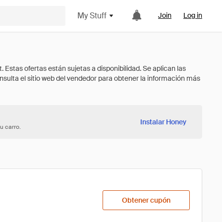
My Stuff
Join
Log in
Instalar Honey
u carro.
Obtener cupón