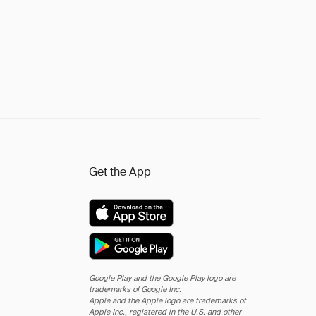
Get the App
Google Play and the Google Play logo are
trademarks of Google Inc.
Apple and the Apple logo are trademarks of
Apple Inc., registered in the U.S. and other