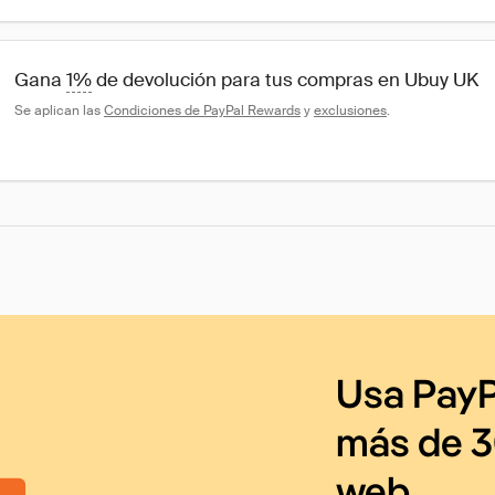
Gana 
1%
 de devolución para tus compras en Ubuy UK
Se aplican las 
Condiciones de PayPal Rewards
 y 
exclusiones
.
Usa PayP
más de 3
web