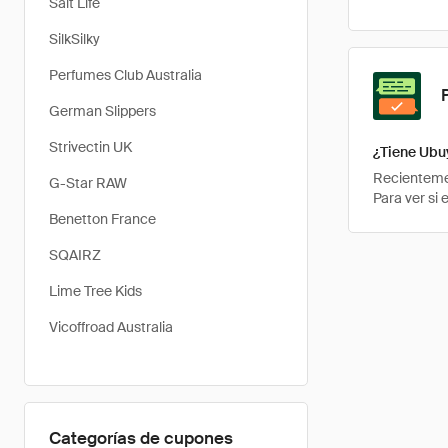
Salt Life
SilkSilky
Perfumes Club Australia
German Slippers
Strivectin UK
¿Tiene Ubu
Recientemen
G-Star RAW
Para ver si
Benetton France
SQAIRZ
Lime Tree Kids
Vicoffroad Australia
Categorías de cupones