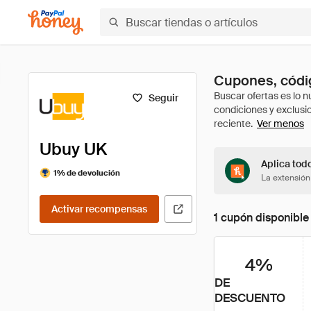
Cupones, códi
Seguir
Ver menos
Ubuy UK
Aplica tod
1% de devolución
La extensión
Activar recompensas
1 cupón disponible
4%
DE
DESCUENTO