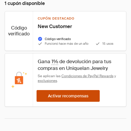
1 cupón disponible
CUPÓN DESTACADO
New Customer
Código
verificado
Código verificado
Funcionó hace más de un año
15 usos
Gana 
1%
 de devolución para tus 
compras en Uniquelan Jewelry
Se aplican las 
Condiciones de PayPal Rewards
 y 
exclusiones
.
Activar recompensas