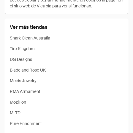
puedes copiar y pegar manualmente los códigos al pagar en
el sitio web de Victrola para ver si funcionan.
Ver más tiendas
Shark Clean Australia
Tire Kingdom
DG Designs
Blade and Rose UK
Meeis Jewelry
RMA Armament
Mozillion
MLTD
Pure Enrichment