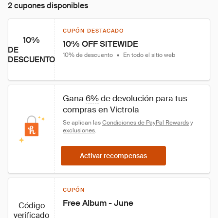
2 cupones disponibles
CUPÓN DESTACADO
10%
10% OFF SITEWIDE
DE
10% de descuento
•
En todo el sitio web
DESCUENTO
Gana 
6%
 de devolución para tus 
compras en Victrola
Se aplican las 
Condiciones de PayPal Rewards
 y 
exclusiones
.
Activar recompensas
CUPÓN
Free Album - June
Código
verificado