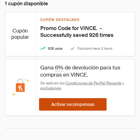
1 cupón disponible
CUPÓN DESTACADO
Promo Code for VINCE.  - 
Cupón
Successfully saved 926 times
popular
926 usos
Funcionó hace 2 hours
Gana 
6%
 de devolución para tus 
compras en VINCE. 
Se aplican las 
Condiciones de PayPal Rewards
 y 
exclusiones
.
Activar recompensas