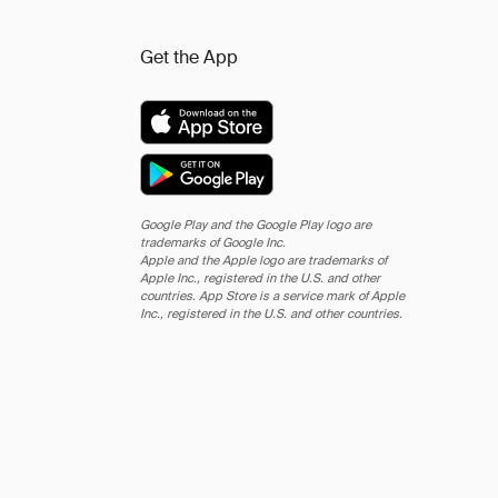
Get the App
Google Play and the Google Play logo are
trademarks of Google Inc.
Apple and the Apple logo are trademarks of
Apple Inc., registered in the U.S. and other
countries. App Store is a service mark of Apple
Inc., registered in the U.S. and other countries.