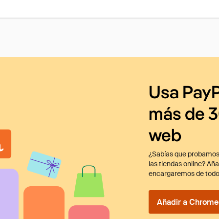
Usa PayP
más de 3
web
¿Sabías que probamos
las tiendas online? Añ
encargaremos de todo
Añadir a Chrome 