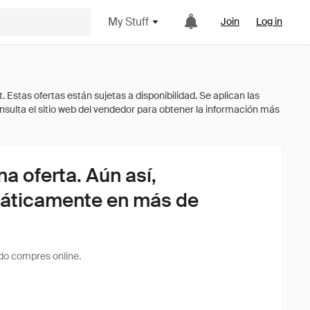
My Stuff
Join
Log in
 oferta. Aún así,
áticamente en más de
do compres online.