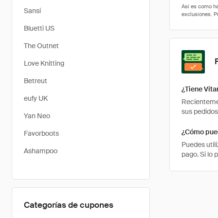
Sansi
Bluetti US
The Outnet
Love Knitting
Betreut
¿Tiene Vit
eufy UK
Recientemen
sus pedidos
Yan Neo
¿Cómo pued
Favorboots
Puedes util
Ashampoo
pago. Si lo
Categorías de cupones