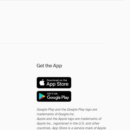
Get the App
Google Play and the Google Play logo are
trademarks of Google Inc.
Apple and the Apple logo are trademarks of
Apple Inc., registered in the U.S. and other
countries. App Store is a service mark of Apple