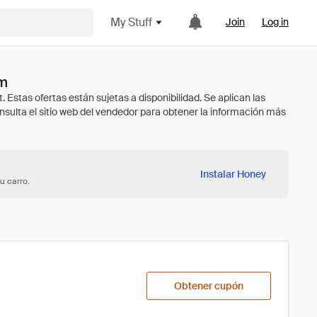
My Stuff
Join
Log in
im
Instalar Honey
u carro.
Obtener cupón