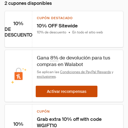
2 cupones disponibles
CUPÓN DESTACADO
10%
10% OFF Sitewide
DE
10% de descuento
•
En todo el sitio web
DESCUENTO
Gana 
8%
 de devolución para tus 
compras en Walabot
Se aplican las 
Condiciones de PayPal Rewards
 y 
exclusiones
.
Activar recompensas
CUPÓN
Grab extra 10% off with code 
10%
WGIFT10