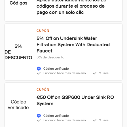
Códigos
códigos durante el proceso de 
pago con un solo clic
CUPÓN
5% Off on Undersink Water 
Filtration System With Dedicated 
5%
Faucet
DE
DESCUENTO
5% de descuento
Código verificado
Funcionó hace más de un año
2 usos
CUPÓN
€50 Off on G3P600 Under Sink RO 
Código
System
verificado
Código verificado
Funcionó hace más de un año
2 usos