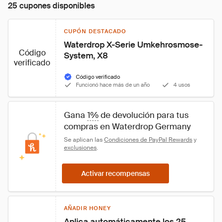
25 cupones disponibles
CUPÓN DESTACADO
Waterdrop X-Serie Umkehrosmose-
Código
System, X8
verificado
Código verificado
Funcionó hace más de un año
4 usos
Gana 
1%
 de devolución para tus 
compras en Waterdrop Germany
Se aplican las 
Condiciones de PayPal Rewards
 y 
exclusiones
.
Activar recompensas
AÑADIR HONEY
Aplica automáticamente los 25 