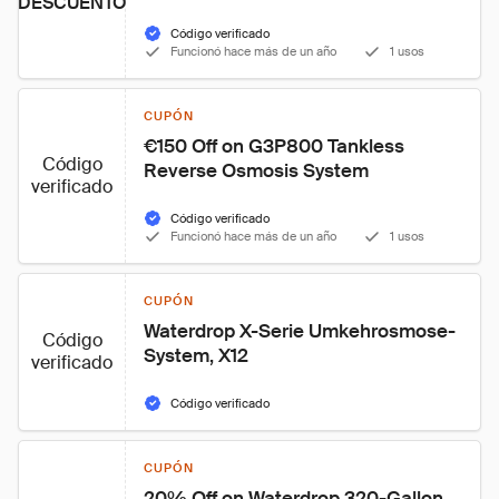
DESCUENTO
Código verificado
Funcionó hace más de un año
1 usos
CUPÓN
€150 Off on G3P800 Tankless 
Código
Reverse Osmosis System
verificado
Código verificado
Funcionó hace más de un año
1 usos
CUPÓN
Waterdrop X-Serie Umkehrosmose-
Código
System, X12
verificado
Código verificado
CUPÓN
20% Off on Waterdrop 320-Gallon 