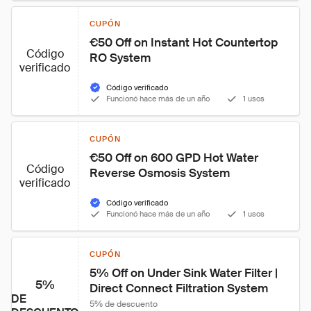
CUPÓN
€50 Off on Instant Hot Countertop 
Código
RO System
verificado
Código verificado
Funcionó hace más de un año
1 usos
CUPÓN
€50 Off on 600 GPD Hot Water 
Código
Reverse Osmosis System
verificado
Código verificado
Funcionó hace más de un año
1 usos
CUPÓN
5% Off on Under Sink Water Filter | 
5%
Direct Connect Filtration System
DE
5% de descuento