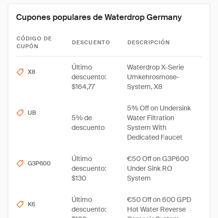
Cupones populares de Waterdrop Germany
CÓDIGO DE
DESCUENTO
DESCRIPCIÓN
CUPÓN
Último
Waterdrop X-Serie
X8
descuento:
Umkehrosmose-
$164,77
System, X8
5% Off on Undersink
UB
5% de
Water Filtration
descuento
System With
Dedicated Faucet
Último
€50 Off on G3P600
G3P600
descuento:
Under Sink RO
$130
System
Último
€50 Off on 600 GPD
K6
descuento:
Hot Water Reverse