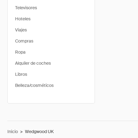
Televisores
Hoteles
Viajes
Compras
Ropa
Alquiler de coches
Libros
Belleza/cosméticos
Inicio
>
Wedgwood UK