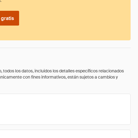
.
gratis
todos los datos, incluidos los detalles específicos relacionados
 únicamente con fines informativos, están sujetos a cambios y