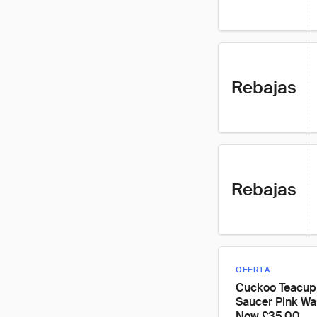
Rebajas
Rebajas
OFERTA
Cuckoo Teacup
Saucer Pink Wa
Now £35.00