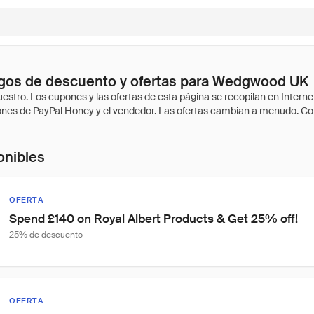
gos de descuento y ofertas para Wedgwood UK
onibles
OFERTA
Spend £140 on Royal Albert Products & Get 25% off!
25% de descuento
OFERTA