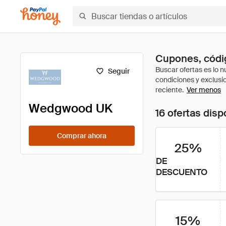
Cupones, códi
Seguir
Ver menos
Wedgwood UK
16 ofertas disp
Comprar ahora
25%
DE
DESCUENTO
15%