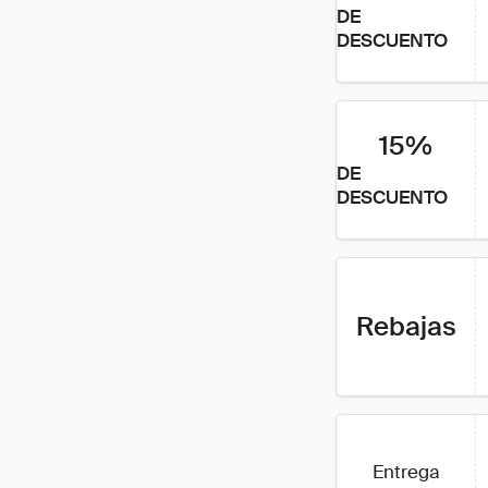
DE
DESCUENTO
15%
DE
DESCUENTO
Rebajas
Entrega