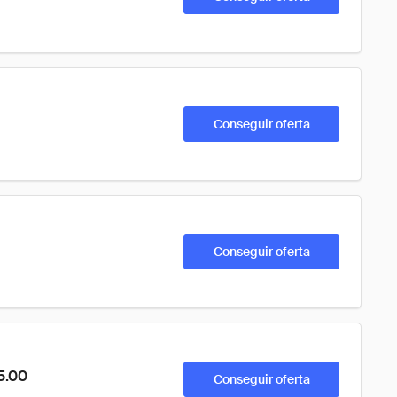
Conseguir oferta
Conseguir oferta
5.00
Conseguir oferta