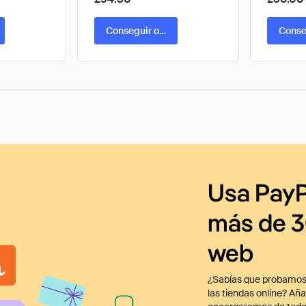
ta
Conseguir oferta
Conse
Usa PayP
más de 3
web
¿Sabías que probamos
las tiendas online? Añ