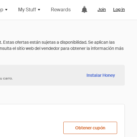
op
My Stuff
Rewards
Join
Log in
Instalar Honey
u carro.
Obtener cupón