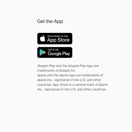
Get the App
Google Play and the Google Play logo are
trademarks of Google Inc.
Apple and the Apple logo are trademarks of
Apple Inc., registered in the U.S. and other
countries. App Store is a service mark of Apple
Inc., registered in the U.S. and other countries.