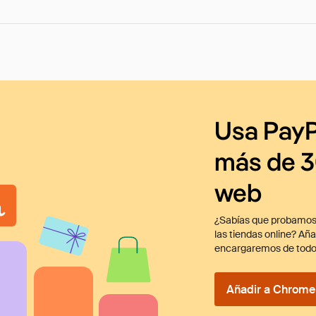
Usa PayP
más de 3
web
¿Sabías que probamos
las tiendas online? Añ
encargaremos de todo
Añadir a Chrome 