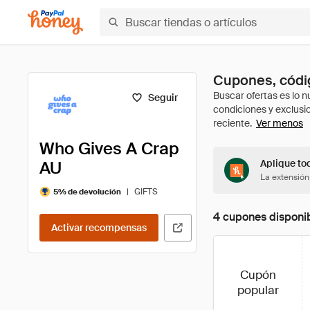
Cupones, códi
Seguir
Ver menos
Who Gives A Crap
AU
Aplique to
La extensión
|
GIFTS
5% de devolución
4 cupones disponi
Activar recompensas
Cupón
popular