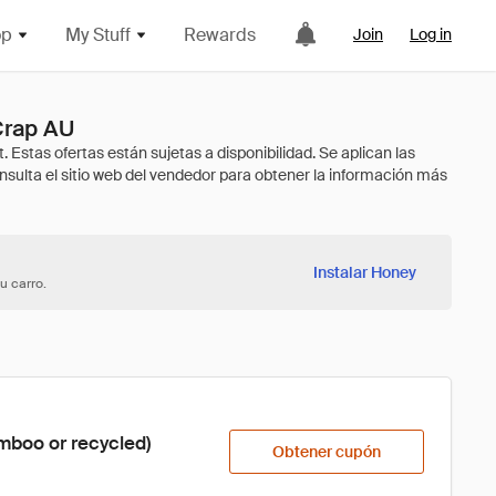
op
My Stuff
Rewards
Join
Log in
Crap AU
Instalar Honey
u carro.
amboo or recycled)
Obtener cupón