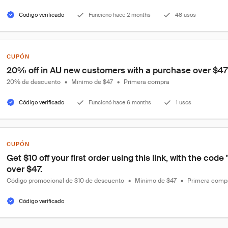
Código verificado
Funcionó hace 2 months
48 usos
CUPÓN
20% off in AU new customers with a purchase over $47
20% de descuento
•
Mínimo de $47
•
Primera compra
Código verificado
Funcionó hace 6 months
1 usos
CUPÓN
Get $10 off your first order using this link, with the co
over $47.
Código promocional de $10 de descuento
•
Mínimo de $47
•
Primera comp
Código verificado