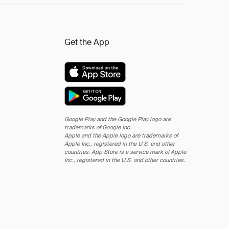
Get the App
Google Play and the Google Play logo are
trademarks of Google Inc.
Apple and the Apple logo are trademarks of
Apple Inc., registered in the U.S. and other
countries. App Store is a service mark of Apple
Inc., registered in the U.S. and other countries.