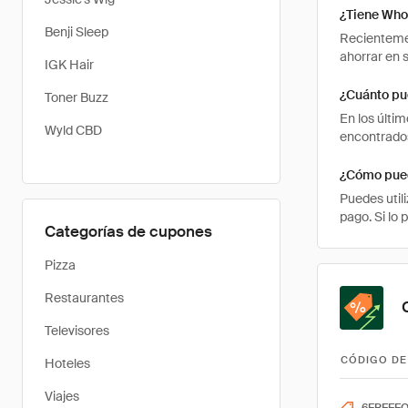
¿Tiene Who
Benji Sleep
Recienteme
ahorrar en 
IGK Hair
¿Cuánto pu
Toner Buzz
En los últi
Wyld CBD
encontrados
¿Cómo pued
Puedes util
pago. Si lo
Categorías de cupones
Pizza
Restaurantes
Televisores
CÓDIGO DE
Hoteles
Viajes