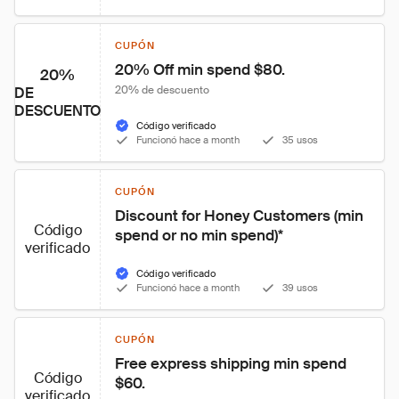
CUPÓN
20% Off min spend $80.
20%
20% de descuento
DE
DESCUENTO
Código verificado
Funcionó hace a month
35 usos
CUPÓN
Discount for Honey Customers (min 
Código
spend or no min spend)*
verificado
Código verificado
Funcionó hace a month
39 usos
CUPÓN
Free express shipping min spend 
Código
$60.
verificado