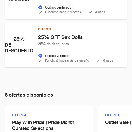
Código verificado
Funcionó hace 3 months
4 usos
CUPÓN
25% OFF Sex Dolls
25%
25% de descuento
DE
DESCUENTO
Código verificado
Funcionó hace más de un año
6 usos
6 ofertas disponibles
OFERTA
OFERTA
Play With Pride | Pride Month
Outlet Sale 
Curated Selections