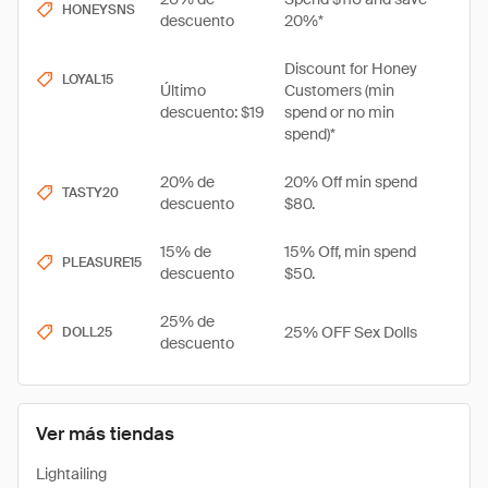
HONEYSNS
descuento
20%*
Discount for Honey
LOYAL15
Último
Customers (min
descuento: $19
spend or no min
spend)*
20% de
20% Off min spend
TASTY20
descuento
$80.
15% de
15% Off, min spend
PLEASURE15
descuento
$50.
25% de
25% OFF Sex Dolls
DOLL25
descuento
Ver más tiendas
Lightailing