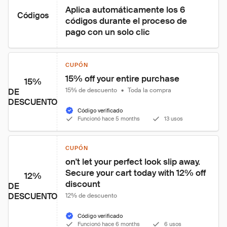
Aplica automáticamente los 6 
Códigos
códigos durante el proceso de 
pago con un solo clic
CUPÓN
15% off your entire purchase
15%
15% de descuento
•
Toda la compra
DE
DESCUENTO
Código verificado
Funcionó hace 5 months
13 usos
CUPÓN
on't let your perfect look slip away. 
Secure your cart today with 12% off 
12%
discount
DE
DESCUENTO
12% de descuento
Código verificado
Funcionó hace 6 months
6 usos