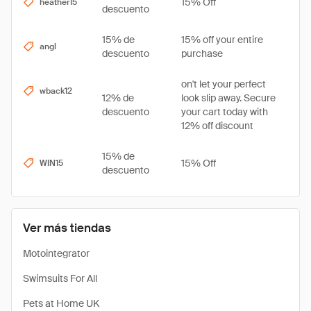
15% Off
heather15
descuento
15% de
15% off your entire
angl
descuento
purchase
on't let your perfect
wback12
12% de
look slip away. Secure
descuento
your cart today with
12% off discount
15% de
15% Off
WIN15
descuento
Ver más tiendas
Motointegrator
Swimsuits For All
Pets at Home UK