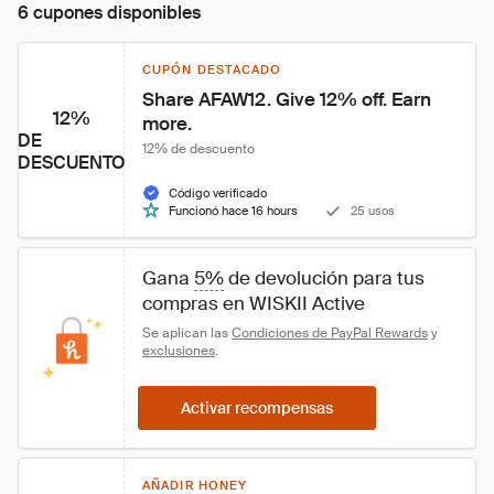
6 cupones disponibles
CUPÓN DESTACADO
Share AFAW12. Give 12% off. Earn 
12%
more.
DE
12% de descuento
DESCUENTO
Código verificado
Funcionó hace 16 hours
25 usos
Gana 
5%
 de devolución para tus 
compras en WISKII Active
Se aplican las 
Condiciones de PayPal Rewards
 y 
exclusiones
.
Activar recompensas
AÑADIR HONEY