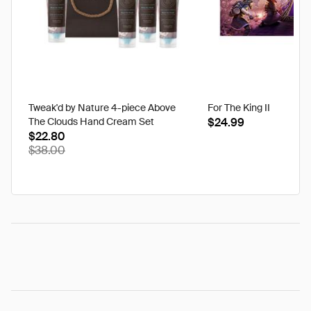
Tweak'd by Nature 4-piece Above
For The King II
The Clouds Hand Cream Set
$24.99
$22.80
$38.00