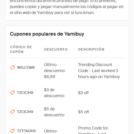
encontremos durante el proceso de pago. Si lo prefieres,
puedes copiar y pegar manualmente los códigos al pagar en
el sitio web de Yamibuy para ver si funcionan.
Cupones populares de Yamibuy
CÓDIGO DE
DESCUENTO
DESCRIPCIÓN
CUPÓN
Último
Trending Discount
WELCOME
descuento:
Code - Last worked 3
$6,99
hours ago on Yamibuy
$3 de
$3 off
TZCICIH8
descuento
$5 de
$5 off
TZCICIH9
descuento
Promo Code for
Último
TZYTAOH9