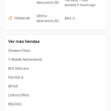
Yamibuy - Last
descuento: $5
worked 5 hours ago
Último
$80-3
TZDEALH8
descuento: $3
Ver más tiendas
Showers Pass
T-Mobile Netherlands
M.S Skincare
ParrishLA
MYKA
Linford Office
BiGDUG