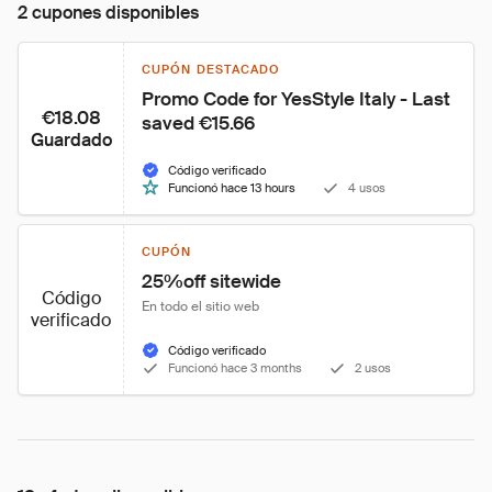
2 cupones disponibles
CUPÓN DESTACADO
Promo Code for YesStyle Italy - Last 
€18.08
saved €15.66
Guardado
Código verificado
Funcionó hace 13 hours
4 usos
CUPÓN
25%off sitewide
Código
En todo el sitio web
verificado
Código verificado
Funcionó hace 3 months
2 usos