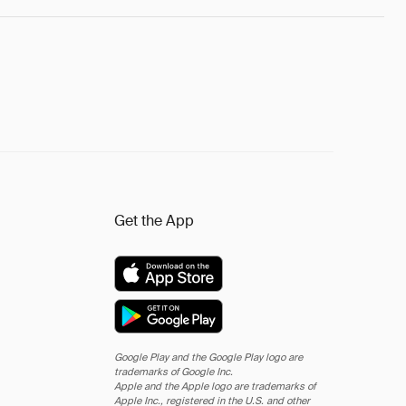
Get the App
Google Play and the Google Play logo are
trademarks of Google Inc.
Apple and the Apple logo are trademarks of
Apple Inc., registered in the U.S. and other