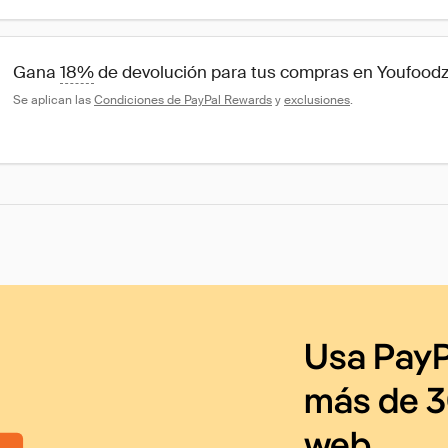
Gana 
18%
 de devolución para tus compras en Youfood
Se aplican las 
Condiciones de PayPal Rewards
 y 
exclusiones
.
Usa PayP
más de 3
web