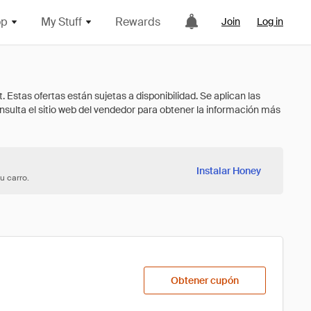
op
My Stuff
Rewards
Join
Log in
Instalar Honey
u carro.
Obtener cupón