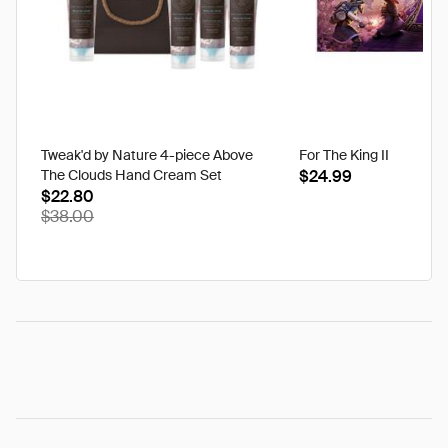
Tweak'd by Nature 4-piece Above
For The King II
The Clouds Hand Cream Set
$24.99
$22.80
$38.00