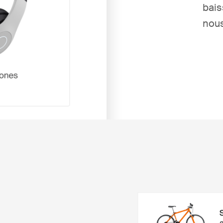
bais
nous