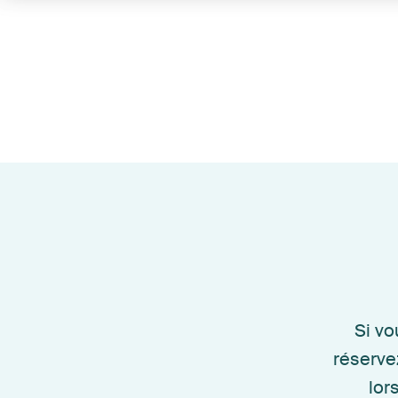
Si v
réserve
lor