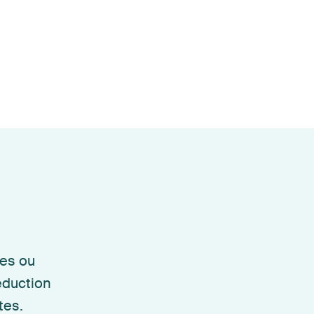
es ou
éduction
tes.