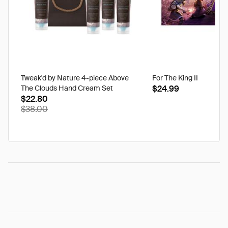
Tweak'd by Nature 4-piece Above
For The King II
The Clouds Hand Cream Set
$24.99
$22.80
$38.00