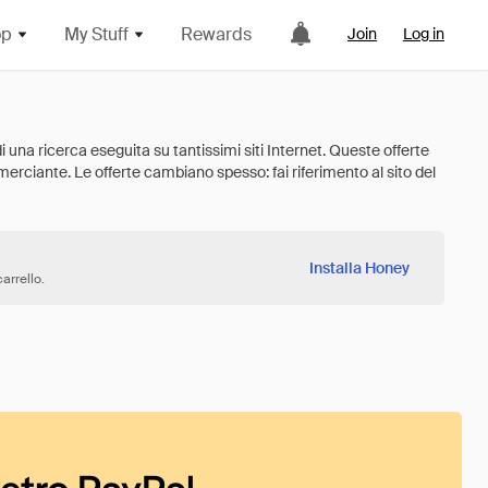
op
My Stuff
Rewards
Join
Log in
Installa Honey
arrello.