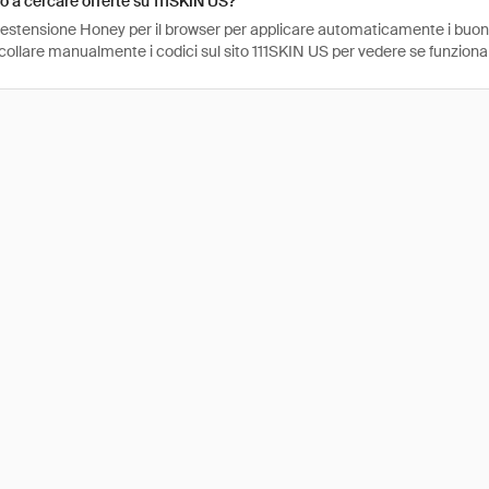
 a cercare offerte su 111SKIN US?
l'estensione Honey per il browser per applicare automaticamente i buo
ncollare manualmente i codici sul sito 111SKIN US per vedere se funziona