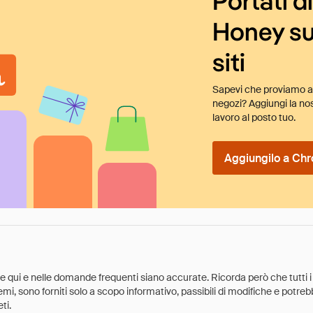
Portati d
Honey su
siti
Sapevi che proviamo au
negozi? Aggiungi la nos
lavoro al posto tuo.
Aggiungilo a Chr
ate qui e nelle domande frequenti siano accurate. Ricorda però che tutti i
 premi, sono forniti solo a scopo informativo, passibili di modifiche e potr
ti.