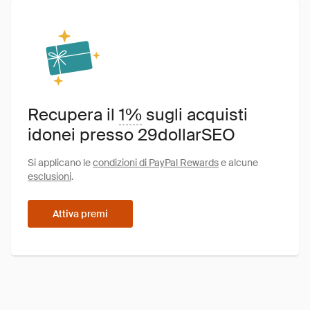
Recupera il
1%
sugli acquisti
idonei presso 29dollarSEO
Si applicano le
condizioni di PayPal Rewards
e alcune
esclusioni
.
Attiva premi