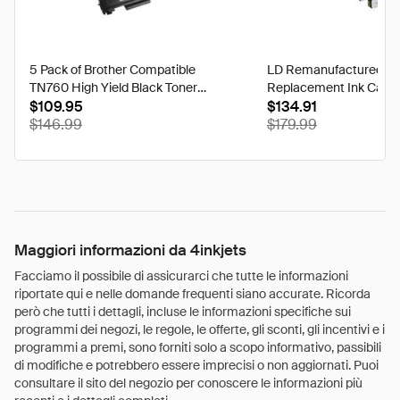
5 Pack of Brother Compatible
LD Remanufactured Bul
TN760 High Yield Black Toner
Replacement Ink Cartri
Cartridges
$109.95
(HP 962XL) - 3 HY Blac
$134.91
$146.99
of HY Cyan, Magenta &
$179.99
Maggiori informazioni da 4inkjets
Facciamo il possibile di assicurarci che tutte le informazioni
riportate qui e nelle domande frequenti siano accurate. Ricorda
però che tutti i dettagli, incluse le informazioni specifiche sui
programmi dei negozi, le regole, le offerte, gli sconti, gli incentivi e i
programmi a premi, sono forniti solo a scopo informativo, passibili
di modifiche e potrebbero essere imprecisi o non aggiornati. Puoi
consultare il sito del negozio per conoscere le informazioni più