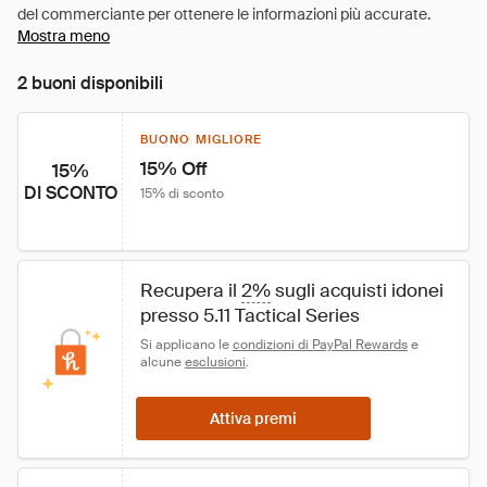
Mostra meno
2 buoni disponibili
BUONO MIGLIORE
15% Off
15%
DI SCONTO
15% di sconto
Recupera il 
2%
 sugli acquisti idonei 
presso 5.11 Tactical Series
Si applicano le 
condizioni di PayPal Rewards
 e 
alcune 
esclusioni
.
Attiva premi