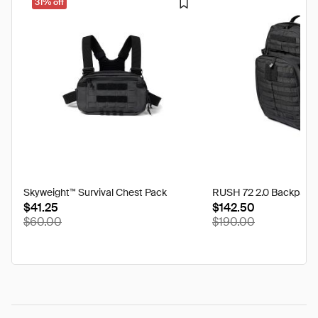
31% off
Skyweight™ Survival Chest Pack
RUSH 72 2.0 Backpack
$41.25
$142.50
$60.00
$190.00