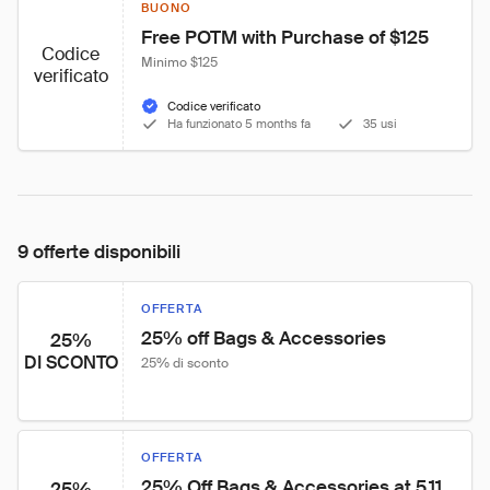
BUONO
Free POTM with Purchase of $125
Codice
Minimo $125
verificato
Codice verificato
Ha funzionato 5 months fa
35 usi
9 offerte disponibili
OFFERTA
25% off Bags & Accessories
25%
DI SCONTO
25% di sconto
OFFERTA
25% Off Bags & Accessories at 5.11
25%