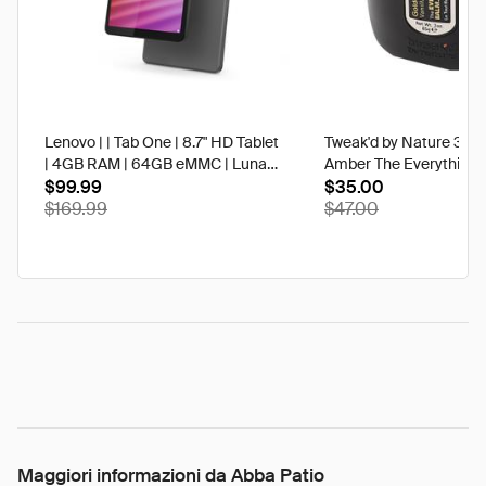
Lenovo | | Tab One | 8.7" HD Tablet
Tweak'd by Nature 3 oz
| 4GB RAM | 64GB eMMC | Luna
Amber The Everything 
Grey | Best Buy
$99.99
$35.00
$169.99
$47.00
Maggiori informazioni da Abba Patio